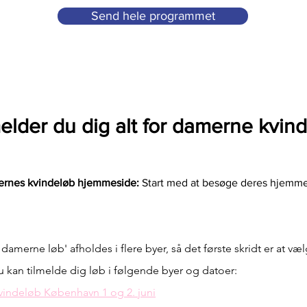
Send hele programmet
elder du dig alt for damerne kvi
mernes kvindeløb hjemmeside:
Start med at besøge deres hjemmes
r damerne løb' afholdes i flere byer, så det første skridt er at v
u kan tilmelde dig løb i følgende byer og datoer:
kvindeløb
København 1 og 2. juni