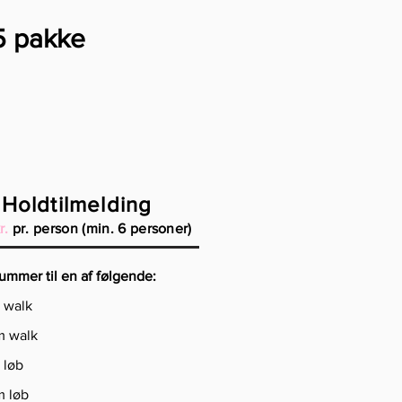
5 pakke
Holdtilmelding
r.
pr. person (min. 6 personer)
ummer til en af følgende:
m walk
m walk
 løb
m løb