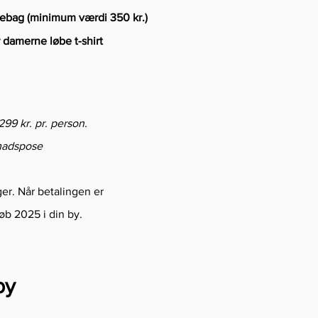
ebag (minimum værdi 350 kr.)
r damerne løbe t-shirt
299 kr. pr. person.
nmadspose
ger. Når betalingen er
øb 2025 i din by.
by