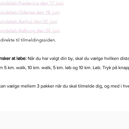
kvindeløb
Fredericia
den 17. juni
kvindeløb
Odense den 18. juni
kvindeløb
Aarhus den 22. juni
kvindeløb Aalborg
den 24. juni
direkte til tilmeldingssiden.
sker at løbe:
Når du har valgt din by, skal du vælge hvilken dista
 5 km. walk, 10 km. walk, 5 km. løb og 10 km. Løb. Tryk på knap
an vælge mellem 3 pakker når du skal tilmelde dig, og med i hve