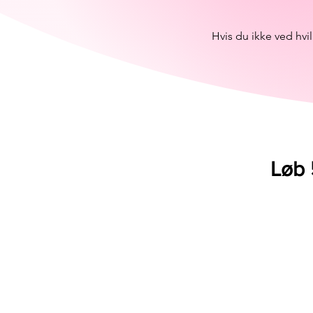
Hvis du ikke ved hvi
Løb 