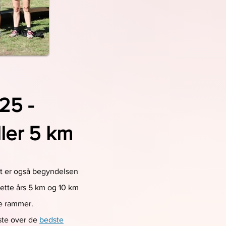
25 -
ler 5 km
et er også begyndelsen
Dette års 5 km og 10 km
te rammer.
iste over de
bedste