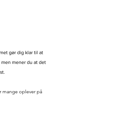
t gør dig klar til at
, men mener du at det
st.
or mange oplever på