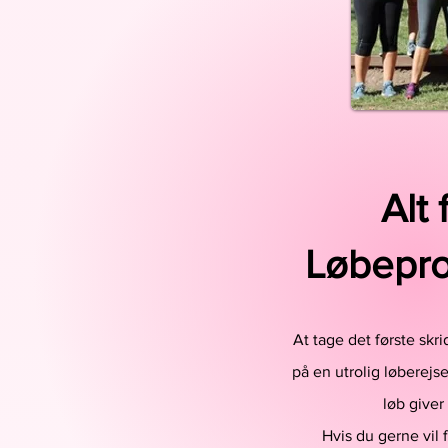
Alt
Løbepro
At tage det første sk
på en utrolig løberejs
løb giver
Hvis du gerne vil 