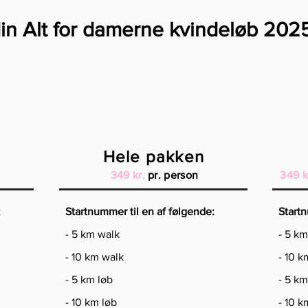
in Alt for damerne kvindeløb 202
Hele pakken
349 kr.
pr. person
349 k
:
Startnummer til en af følgende:
Startn
- 5 km walk
- 5 k
- 10 km walk
- 10 k
- 5 km løb
- 5 km
- 10 km løb
- 10 k