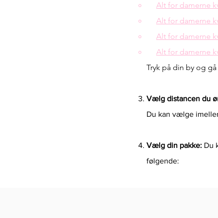
Alt for damerne 
Alt for damerne 
Alt for damerne 
Alt for damerne 
Tryk på din by og gå 
Vælg distancen du øn
Du kan vælge imellem
Vælg din pakke:
Du k
følgende: