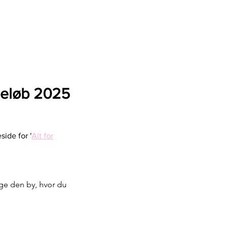
ndeløb 2025
ide for '
Alt for
ælge den by, hvor du