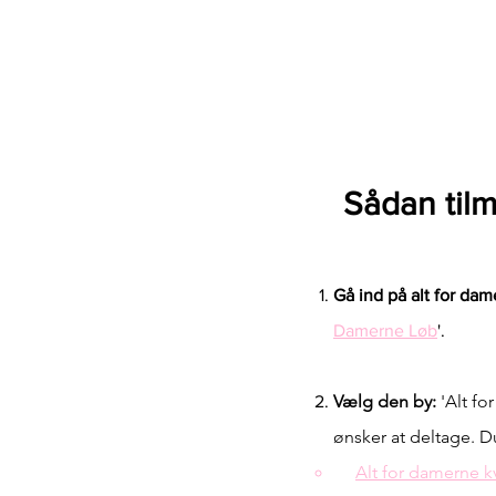
Sådan tilm
Gå ind på alt for da
Damerne Løb
'.
Vælg den by:
'Alt fo
ønsker at deltage. D
Alt for damerne 