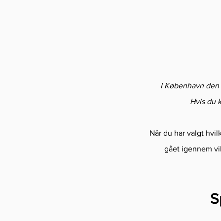
I København den 9.
Hvis du 
Når du har valgt hvil
gået igennem vil
S