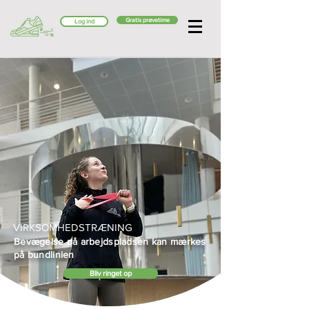
Gratis prøvetime
Log ind
VIRKSOMHEDSTRÆNING
Bevægelse på arbejdspladsen kan mærkes
på bundlinien
Bliv ringet op