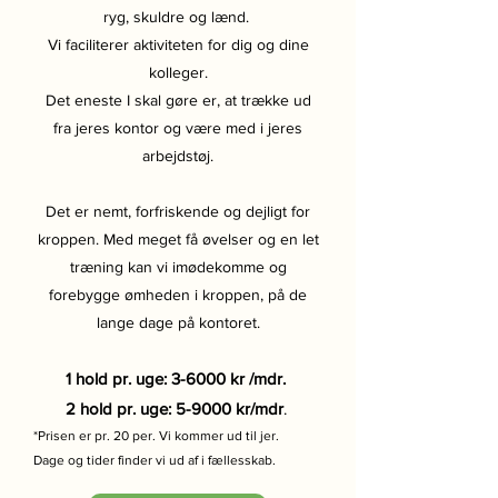
ryg, skuldre og lænd.
Vi faciliterer aktiviteten for dig og dine
kolleger.
Det eneste I skal gøre er, at trække ud
fra jeres kontor og være med i jeres
arbejdstøj.
Det er nemt, forfriskende og dejligt for
kroppen. Med meget få øvelser og en let
træning kan vi imødekomme og
forebygge ømheden i kroppen, på de
lange dage på kontoret.
1 hold pr. uge: 3-6000 kr /mdr.
2 hold pr. uge: 5-9000 kr/mdr
.
*Prisen er pr.
20 per. V
i kommer ud til jer.
Dage og tider finder vi ud af i fællesskab.