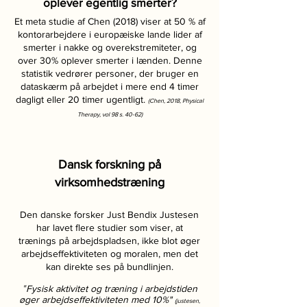
oplever egentlig smerter?
Et meta studie af Chen (2018) viser at 50 % af
kontorarbejdere i europæiske lande lider af
smerter i nakke og overekstremiteter, og
over 30% oplever smerter i lænden. Denne
statistik vedrører personer, der bruger en
dataskærm på arbejdet i mere end 4 timer
dagligt eller 20 timer ugentligt.
(Chen, 2018, Physical
Therapy,
vol 98 s. 40-62)
Dansk forskning på
virksomhedstræning
Den danske forsker Just Bendix Justesen
har lavet flere studier som viser, at
trænings på arbejdspladsen, ikke blot øger
arbejdseffektiviteten og moralen, men det
kan direkte ses på bundlinjen.
"
Fysisk aktivitet og træning i arbejdstiden
øger arbejdseffektiviteten med 10%"
(ju
stesen,