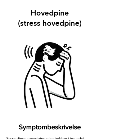
Hovedpine
(stress hovedpine)
Symptombeskrivelse
Spændingshovedpine eller trykken i hovedet,