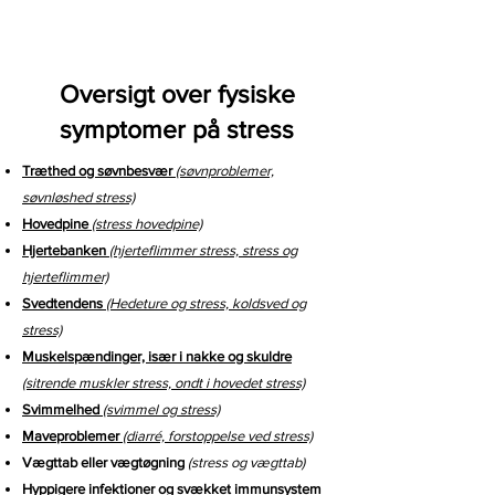
Oversigt over fysiske
symptomer på stress
Træthed og søvnbesvær
(søvnproblemer,
søvnløshed stress)
Hovedpine
(stress hovedpine)
Hjertebanken
(hjerteflimmer stress, stress og
hjerteflimmer)
Svedtendens
(Hedeture og stress, koldsved og
stress)
Muskelspændinger, især i nakke og skuldre
(sitrende muskler stress, ondt i hovedet stress)
Svimmelhed
(svimmel og stress)
Maveproblemer
(diarré, forstoppelse ved stress)
Vægttab eller vægtøgning
(stress og vægttab)
Hyppigere infektioner og svækket immunsystem