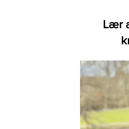
Lær a
k