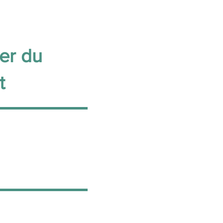
er du
t