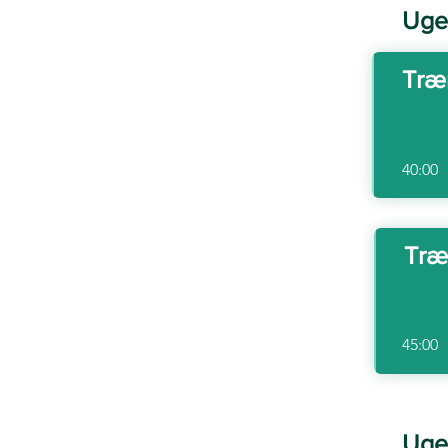
Uge
Træn
40:00
Træn
45:00
Uge