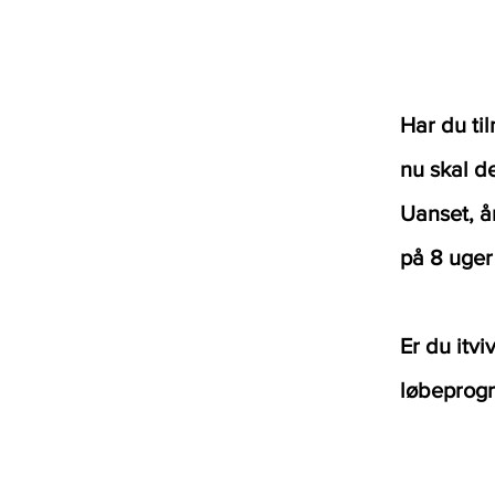
Har du til
nu skal d
Uanset, å
på 8 uger
Er du itvi
løbeprog