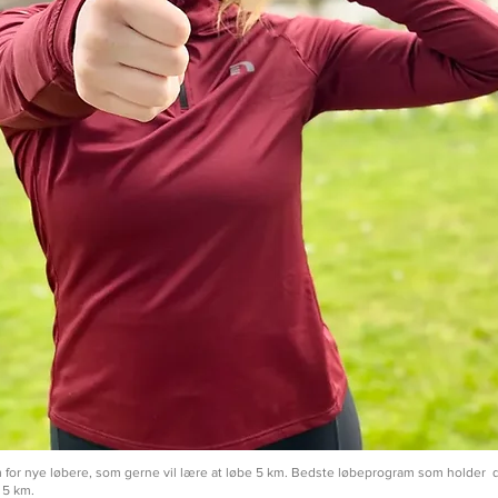
for nye løbere, som gerne vil lære at løbe 5 km. Bedste løbeprogram som holder d
l 5 km.