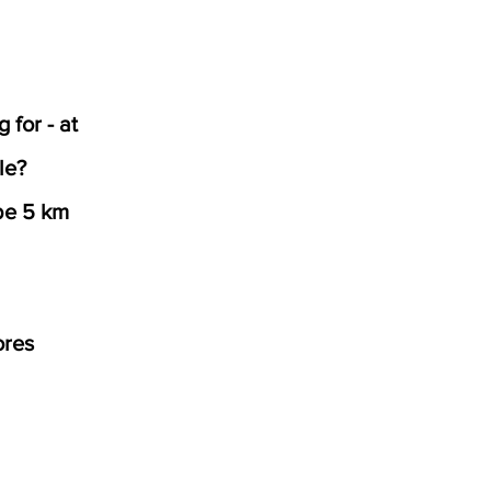
 for - at
le?
øbe 5 km
ores