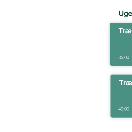
Uge
Træn
35:00
Træn
40:00