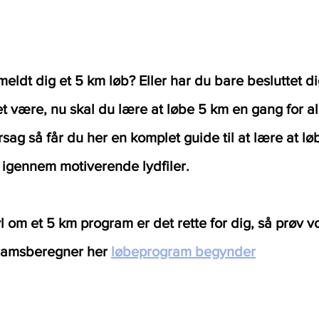
meldt dig et 5 km løb? Eller har du bare besluttet dig
et være, nu skal du lære at løbe 5 km en gang for al
rsag så får du her en komplet guide til at lære at l
 igennem motiverende lydfiler.
vl om et 5 km program er det rette for dig, så prøv v
ramsberegner her
løbeprogram begynder