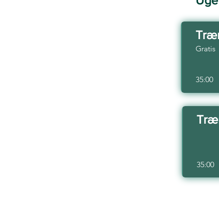
Uge 
Træn
Gratis
35:00
Træn
35:00