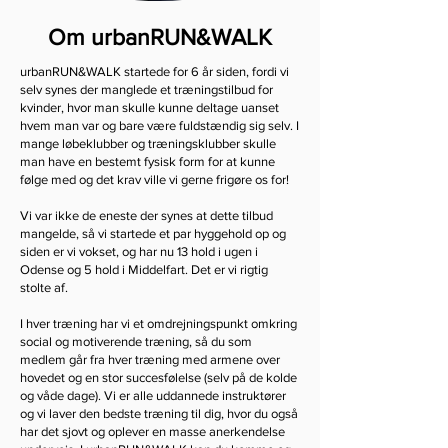
Om urbanRUN&WALK
urbanRUN&WALK startede for 6 år siden, fordi vi
selv synes der manglede et træningstilbud for
kvinder, hvor man skulle kunne deltage uanset
hvem man var og bare være fuldstændig sig selv. I
mange løbeklubber og træningsklubber skulle
man have en bestemt fysisk form for at kunne
følge med og det krav ville vi gerne frigøre os for!
Vi var ikke de eneste der synes at dette tilbud
mangelde, så vi startede et par hyggehold op og
siden er vi vokset, og har nu 13 hold i ugen i
Odense og 5 hold i Middelfart. Det er vi rigtig
stolte af.
I hver træning har vi et omdrejningspunkt omkring
social og motiverende træning, så du som
medlem går fra hver træning med armene over
hovedet og en stor succesfølelse (selv på de kolde
og våde dage). Vi er alle uddannede instruktører
og vi laver den bedste træning til dig, hvor du også
har det sjovt og oplever en masse anerkendelse