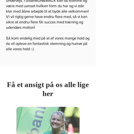
undervejs. I urbanRUN&WALK kan du komme og
være med uanset hvilken form du har og vi står
klar med åbne arbejde til at byde alle velkommen!
Vi vil rigtig gerne have endnu flere med, så vi kan
sikre at endnu flere får succes med træning og
udendørs motion!
Så kom endelig med på at af vores mange hold og
du vil opleve en fantastisk stemning og humør på
alle vores hold :-)
Mød teamet
Få et ansigt på os alle lige
her