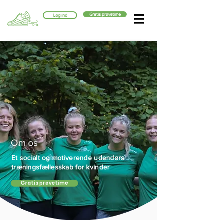
Gratis prøvetime
Log ind
Om os
Et socialt og motiverende udendørs
træningsfællesskab for kvinder
Gratis prøvetime