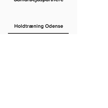
Holdtræning Odense
Som medlem i urbanRUN har du
mulighed for GRATIS at træne med på 1
ugentlig træning hos
Holdtræning
Odense
.
Sådan gør du: