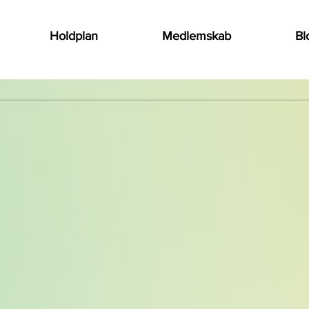
Holdplan
Medlemskab
Bl