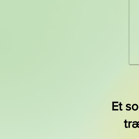
Et s
tr