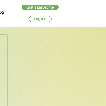
Gratis prøvetime
og
Log ind