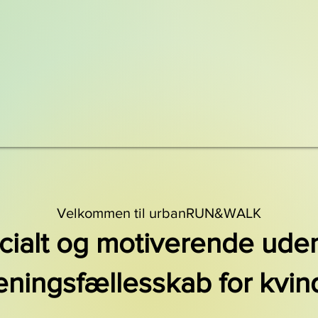
Velkommen til urbanRUN&WALK
ocialt og motiverende ude
æningsfællesskab for kvin