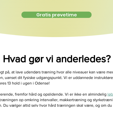
Gratis prøvetime
Hvad gør vi anderledes?
på, at lave udendørs træning hvor alle niveauer kan være med,
pen, uanset dit fysiske udgangspunkt. Vi er uddannede instruktøre
vores 13 hold i ugen i Odense!
erende, fremfor hård og opslidende. Vi er ikke en almindelig
lø
 træningen op omkring intervaller, makkertræning og styrketræni
. Du vælger altid selv hvor hård træningen skal være, og om du vi