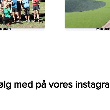
dplan
Middel
ølg med på vores instagr