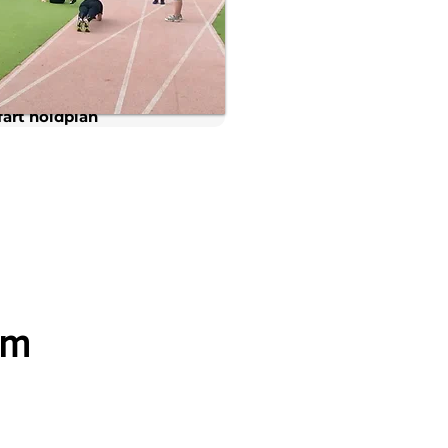
fart holdplan
am