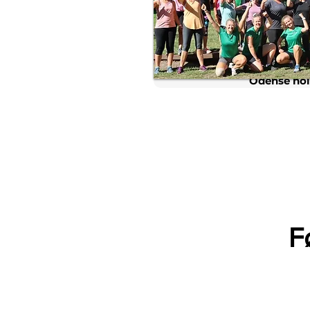
Odense hol
F