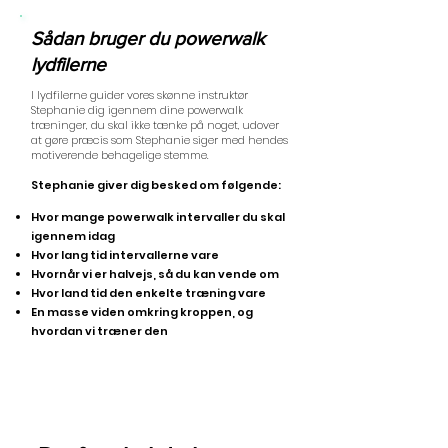
Sådan bruger du powerwalk
lydfilerne
I lydfilerne guider vores skønne instruktør
Stephanie dig igennem dine powerwalk
træninger, du skal ikke tænke på noget, udover
at gøre præcis som Stephanie siger med hendes
motiverende behagelige stemme.
Stephanie giver dig besked om følgende:
Hvor mange powerwalk intervaller du skal
igennem idag
Hvor lang tid intervallerne vare
Hvornår vi er halvejs, så du kan vende om
Hvor land tid den enkelte træning vare
En masse viden omkring kroppen, og
hvordan vi træner den