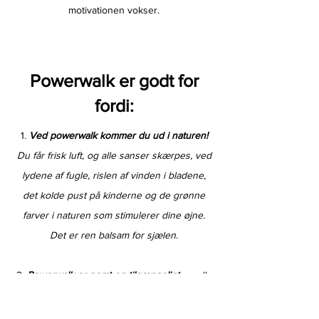
motivationen vokser.
Powerwalk er godt for
fordi:
Ved powerwalk kommer du ud i naturen!
Du får frisk luft, og alle sanser skærpes, ved
lydene af fugle, rislen af vinden i bladene,
det kolde pust på kinderne og de grønne
farver i naturen som stimulerer dine øjne.
Det er ren balsam for sjælen.
Powerwalk er nemt og tilgængeligt
og alle
kan starte op i deres ejet tempo. Det kræver
ingen bestemt form at gå i gang med