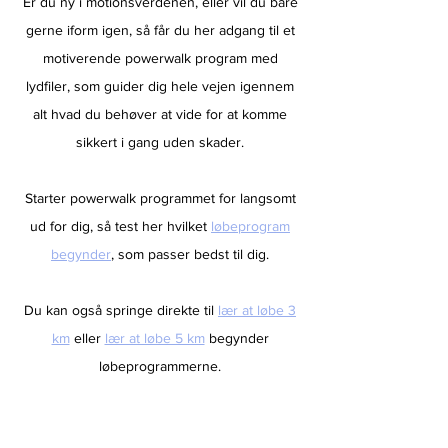
Er du ny i motionsverdenen, eller vil du bare
gerne iform igen, så får du her adgang til et
motiverende powerwalk program med
lydfiler, som guider dig hele vejen igennem
alt hvad du behøver at vide for at komme
sikkert i gang uden skader.
Starter powerwalk programmet for langsomt
ud for dig, så test her hvilket
løbeprogram
begynder
, som passer bedst til dig.
Du kan også springe direkte til
lær at løbe 3
km
eller
lær at løbe 5 km
begynder
løbeprogrammerne.