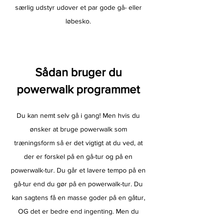
særlig udstyr udover et par gode gå- eller
løbesko.
S
åda
n br
uger du
power
wa
l
k programmet
Du kan nemt selv gå i gang! Men hvis du
ønsker at bruge powerwalk som
træningsform så er det vigtigt at du ved, at
der er forskel på en gå-tur og på en
powerwalk-tur. Du går et lavere tempo på en
gå-tur end du gør på en powerwalk-tur. Du
kan sagtens få en masse goder på en gåtur,
OG det er bedre end ingenting. Men du